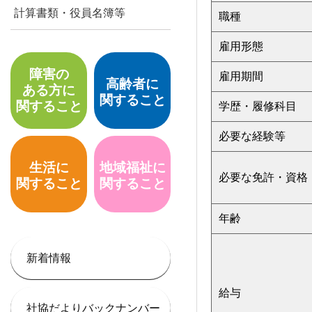
計算書類・役員名簿等
職種
雇用形態
障害の
雇用期間
高齢者に
ある方に
関すること
関すること
学歴・履修科目
必要な経験等
生活に
地域福祉に
必要な免許・資格
関すること
関すること
年齢
新着情報
給与
社協だよりバックナンバー