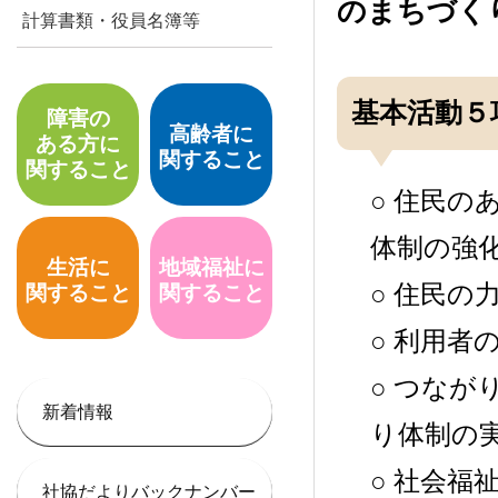
のまちづく
計算書類・役員名簿等
基本活動５
障害の
高齢者に
ある方に
関すること
関すること
○ 住民
体制の強
生活に
地域福祉に
○ 住民
関すること
関すること
○ 利用
○ つな
新着情報
り体制の
○ 社会
社協だよりバックナンバー