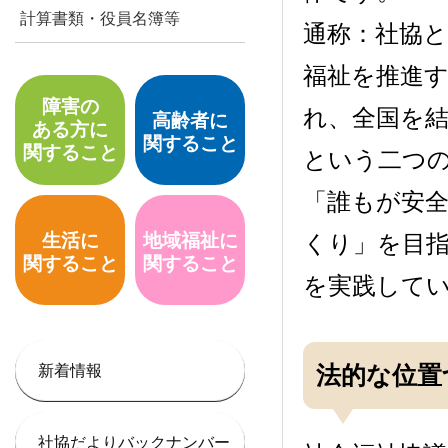
計算書類・役員名簿等
通称：社協
福祉を推進
障害の
れ、全国を
高齢者に
ある方に
関すること
関すること
という二つ
「誰もが安
生活に
地域福祉に
くり」を目
関すること
関すること
を実践して
法的な位置
新着情報
社協だよりバックナンバー