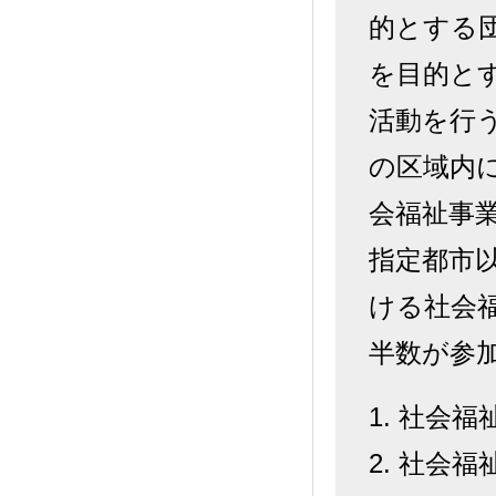
的とする
を目的と
活動を行
の区域内
会福祉事
指定都市
ける社会
半数が参
1. 社会
2. 社会