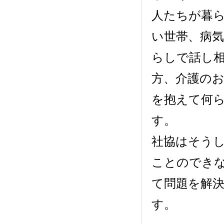
人たちが暮
い世帯、病
らしで話し
方、介護の
を抱えて何
す。
社協はそう
ことのでき
て問題を解
す。