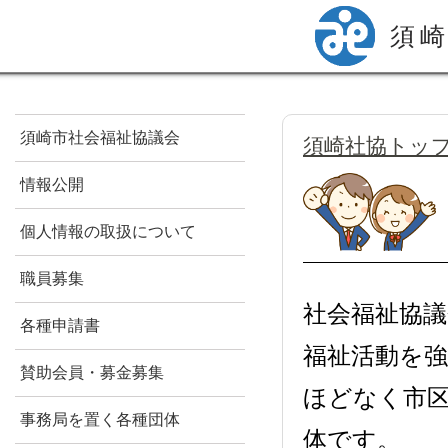
須
須崎市社会福祉協議会
須崎社協トッ
情報公開
個人情報の取扱について
職員募集
社会福祉協
各種申請書
福祉活動を
賛助会員・募金募集
ほどなく市
事務局を置く各種団体
体です。