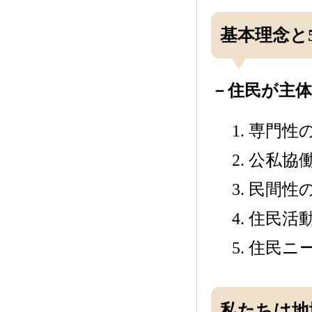
基本理念と
－住民が主
1. 専門性
2. 公私
3. 民間性
4. 住民
5. 住民
私たちは地