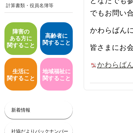
どなたでも
計算書類・役員名簿等
でもお問い
かわらばん
障害の
高齢者に
ある方に
関すること
関すること
皆さまにお会
かわらばん
生活に
地域福祉に
関すること
関すること
新着情報
社協だよりバックナンバー