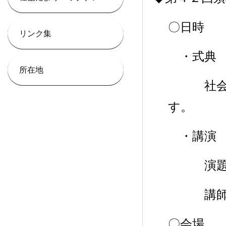
〇日時 
リンク集
・式典 
所在地
社会福祉
す。
・講演 
演題：「
講師：山
〇会場 