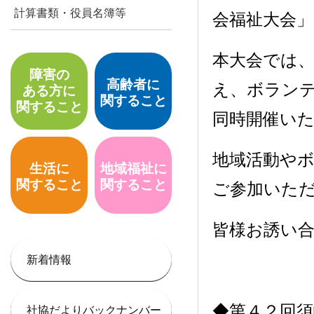
計算書類・役員名簿等
会福祉大会
本大会では
障害の
高齢者に
え、ボラン
ある方に
関すること
関すること
同時開催い
地域活動や
生活に
地域福祉に
関すること
関すること
ご参加いた
皆様お誘い
新着情報
◆第４２回須
社協だよりバックナンバー